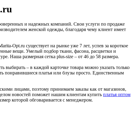
.ru
проверенных и надежных компаний. Свои услуги по продаже
роизводителем женской одежды, благодаря чему клиент имеет
ita-Opt.ru существует на рынке уже 7 лет, успев за короткое
венные вещи. Умелый подбор ткани, фасона, расцветки и
 Наша размерная сетка plus-size – от 46 до 58 размера.
ь выбирать – в каждой карточке товара можно указать только
ать понравившиеся платья или блузы просто. Единственным
скими лицами, поэтому принимаем заказы как от магазинов,
азделом новостей поможет нашим клиентам купить
платья оптом
змер которой обговаривается с менеджером.