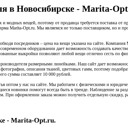
я в Новосибирске - Marita-Opt
 и модных вещей, поэтому от продавца требуется поставка от 
рма Marita-Opt.ru. Мы являемся не только поставщиком, но и п
бходя посредников – цена на вещи указана на сайте. Компания Mar
а современном оборудовании дает возможность создавать качест
ванные выкройки позволяют любой вещи отлично сесть по фигуре.
роизводителя размерными линейками. Наш сайт дает возможност
 фотографии, описания тканей, цветовых гамм, поэтому подобр
его сумма составляет 10 000 рублей.
ья оптом у нас на сайте. Мы работаем с физическими и юридиче
щиеся новинки помогут всегда быть в тренде. Наблюдение за р
м. При оформлении заказа можно получить отдельную скидку, ра
 - Marita-Opt.ru.