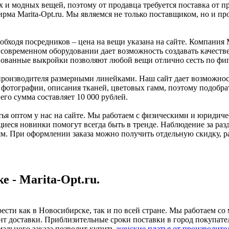
 и модных вещей, поэтому от продавца требуется поставка от 
рма Marita-Opt.ru. Мы являемся не только поставщиком, но и п
бходя посредников – цена на вещи указана на сайте. Компания Mar
а современном оборудовании дает возможность создавать качест
ванные выкройки позволяют любой вещи отлично сесть по фигуре.
роизводителя размерными линейками. Наш сайт дает возможност
 фотографии, описания тканей, цветовых гамм, поэтому подобр
его сумма составляет 10 000 рублей.
ья оптом у нас на сайте. Мы работаем с физическими и юридиче
щиеся новинки помогут всегда быть в тренде. Наблюдение за р
м. При оформлении заказа можно получить отдельную скидку, ра
 - Marita-Opt.ru.
брести как в Новосибирске, так и по всей стране. Мы работаем 
т доставки. Приблизительные сроки поставки в город покупател
мального заказа позволит купить
женские платья от производите