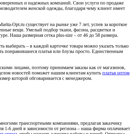
проверенных и надежных компаний. Свои услуги по продаже
роизводителем женской одежды, благодаря чему клиент имеет
ita-Opt.ru существует на рынке уже 7 лет, успев за короткое
венные вещи. Умелый подбор ткани, фасона, расцветки и
 Наша размерная сетка plus-size – от 46 до 58 размера.
ь выбирать – в каждой карточке товара можно указать только
ать понравившиеся платья или блузы просто. Единственным
скими лицами, поэтому принимаем заказы как от магазинов,
азделом новостей поможет нашим клиентам купить
платья оптом
змер которой обговаривается с менеджером.
со многими транспортными компаниями, предлагая заказчику
я 1-6 дней в зависимости от региона – наша фирма оплачивает
ля оптом
, чтобы оценить качество работы и вещей. Отправка