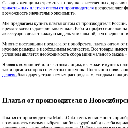
Сегодня женщины стремятся к покупке качественных, красивых
трикотажных платьев оптом от производителя
предоставляет фи
возможность значительно экономить.
Мы предлагаем купить платья оптом от производителя России, о
время завоевать доверие заказчиков. Работа профессионалов н
аксессуаров делает каждую модель уникальной, а усовершенство
Многие поставщики предлагают приобретать платья оптом от п
нужные размеры в необходимом количестве. Все товары имеют
условием является необходимость сбора минимального заказа – 
Являясь компанией или частным лицом, вы можете купить плат
так и организаторов совместных покупок. Постоянно появляю
дешево
благодаря устраиваемым распродажам, скидкам и акция
Платья от производителя в Новосибирске
Платья от производителя Marita-Opt.ru есть возможность прио
возможность самому выбрать наиболее удобный для себя вариан
доставку только до офиса перевозчика. Небольшая сумма мини