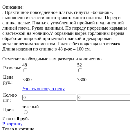
Описание:
. Практичное повседневное платье, силуэта «бочонок»,
выполнено из эластичного трикотажного полотна. Перед и
спинка целые. Платье с углубленной проймой и удлиненной
линией плеча. Рукав длинный. По переду прорезные карманы
с застежкой на молнию.V-образный вырез горловины переда
обработан широкой притачной планкой и декорирован
металлическим элементом. Платье без подклада и застежек.
Длина изделия по спинке в 48 р-ре – 100 см.
Отметьте необходимые вам размеры и количество
48
52
Размеры:
Цена,
3300
3300
руб.:
Узнать оптовую цену
Кол-во
шт.:
зеленый
Цвет:
Итого:
0 руб.
В корзину
Товар в корзине