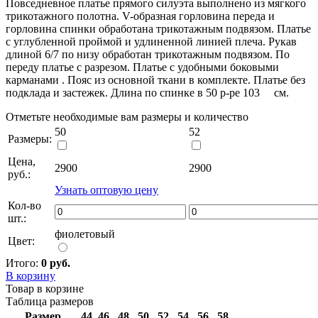
Повседневное платье прямого силуэта выполнено из мягкого
трикотажного полотна. V-образная горловина переда и
горловина спинки обработана трикотажным подвязом. Платье
с углубленной проймой и удлиненной линией плеча. Рукав
длиной 6/7 по низу обработан трикотажным подвязом. По
переду платье с разрезом. Платье с удобными боковыми
карманами . Пояс из основной ткани в комплекте. Платье без
подклада и застежек. Длина по спинке в 50 р-ре 103 см.
Отметьте необходимые вам размеры и количество
50
52
Размеры:
Цена,
2900
2900
руб.:
Узнать оптовую цену
Кол-во
шт.:
фиолетовый
Цвет:
Итого:
0 руб.
В корзину
Товар в корзине
Таблица размеров
Размер
44
46
48
50
52
54
56
58