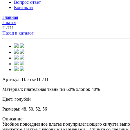
Вопрос-ответ
Контакты
Главная
Платья
П-711
Назад в каталог
Артикул:
Платье П-711
Материал:
плательная ткань п/э 60% хлопок 40%
Цвет:
голубой
Размеры:
48, 50, 52, 56
Описание:
Удобное повседневное платье полуприлегающего силуэта,выпол
манжетом.Платье с удобными карманами. Спинка со средним шв