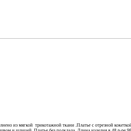
нено из мягкой трикотажной ткани .Платье с отрезной кокеткой
ом и шлицей. Платье без подклада. Длина изделия в 48 р-ре 9